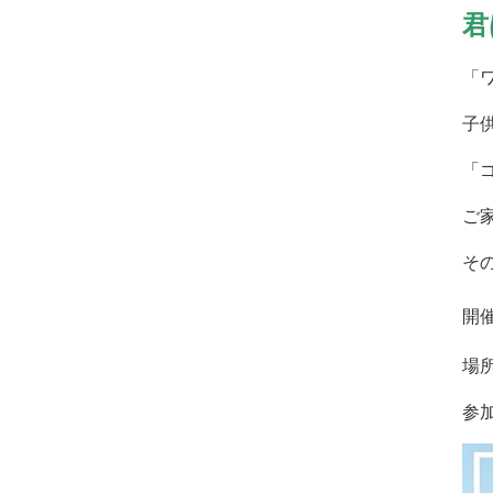
君
「
子
「
ご
そ
開
場
参