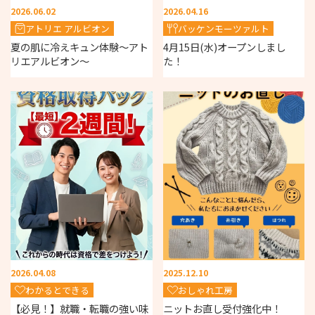
2026.06.02
2026.04.16
アトリエ アルビオン
バッケンモーツァルト
夏の肌に冷えキュン体験～アト
4月15日(水)オープンしまし
リエアルビオン～
た！
2026.04.08
2025.12.10
わかるとできる
おしゃれ工房
【必見！】就職・転職の強い味
ニットお直し受付強化中！