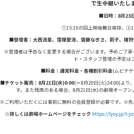
で生中継いたし
■
日時：8月23日
①15:10の回上映後舞台挨拶、②1
■
登壇者：大西流星、窪塚愛流、齋藤なぎさ、莉子、猪狩
登壇者は予告なく変更する場合がございます。予めご了承く
ト・スタッフ登壇の予定は
■
料金：通常料金・各種割引料金
(ムビチ
■
チケット販売：8月21日(水)0:00
(＝8月20日(火)24:00
す。また残席のある場合、8月21日(水)の劇場オープ
ご利用いただくには事前に無料の会員登録が必要です。※先
☆詳しくは劇場ホームページをチェック
https://tjoy.jp/t-