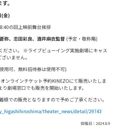
ます。
(金)
8:40の回上映前舞台挨拶
蒼弥、志田彩良、酒井麻衣監督
(予定・敬称略)
ださい。 ※ライブビューイング実施劇場にキャス
ございません。
ケ使用可、無料招待券は使用不可)
)より、オンラインチケット予約KINEZOにて販売いたしま
ンより劇場窓口でも販売を開始いたします。
着順での販売となりますので予めご了承ください。
joy_higashihiroshima/theater_news/detail/29743
投稿日：2024.8.9