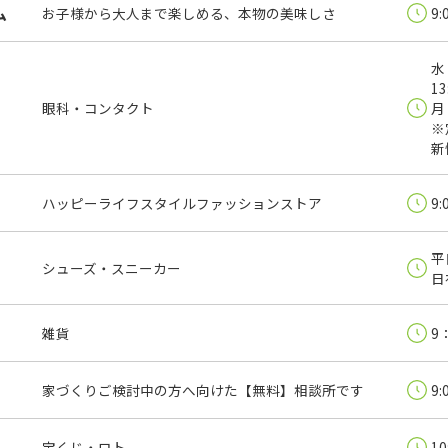
ム
お子様から大人まで楽しめる、本物の美味しさ
9:
水
13
眼科・コンタクト
月
※
新
ハッピーライフスタイルファッションストア
9:
平
シューズ・スニーカー
日祝
雑貨
9
家づくりご検討中の方へ向けた【無料】相談所です
9:
宝くじ・ロト
10