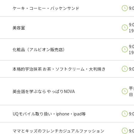
ケーキ・コーヒー・バッケンサンド
9:
9:
美容室
19
9
化粧品（アルビオン販売店）
19
本格的宇治抹茶 お茶・ソフトクリーム・大判焼き
9:
平
英会話を学ぶなら やっぱりNOVA
日
UQモバイル取り扱い・iphone・ipad等
9:
ママとキッズのフレンチカジュアルファッション
9: