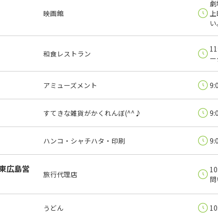
劇
映画館
上
い
1
和食レストラン
ー
アミューズメント
9:
すてきな雑貨がかくれんぼ(^^♪
9:
ハンコ・シャチハタ・印刷
9:
東広島営
1
旅行代理店
問
うどん
10