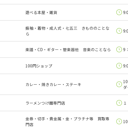
遊べる本屋・雑貨
9:
振袖・着物・成人式・七五三 きもののことな
9:
ら
楽譜・CD・ギター・管楽器他 音楽のことなら
9
100円ショップ
9:
1
カレー・焼きカレー・ステーキ
ダ
ラーメンつけ麵専門店
１
金券・切手・貴金属・金・プラチナ等 買取専
10
門店