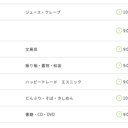
ジュース・クレープ
10
9:
文房具
9:
振り袖・着物・和装
9:
ハッピートレード エスニック
9:
どんぶり・そば・きしめん
10
書籍・CD・DVD
9: