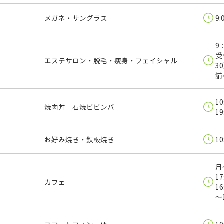
メガネ・サングラス
9:
9
受
エステサロン・脱毛・痩身・フェイシャル
3
舗
10
焼肉丼 石焼ビビンバ
19
お好み焼き・鉄板焼き
10
月
17
カフェ
1
～1