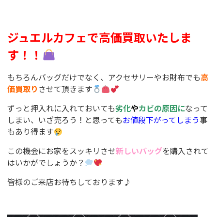
ジュエルカフェで高価買取いたしま
す！！
もちろんバッグだけでなく、アクセサリーやお財布でも
高
価買取り
させて頂きます
ずっと押入れに入れておいても
劣化
や
カビの原因に
なって
しまい、いざ売ろう！と思っても
お値段下がってしまう
事
もあり得ます
この機会にお家をスッキリさせ
新しいバッグ
を購入されて
はいかがでしょうか？
皆様のご来店お待ちしております♪