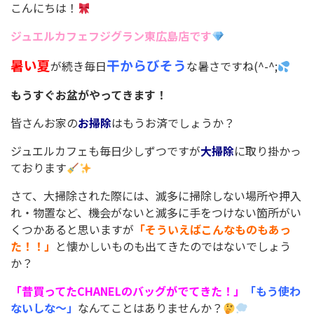
こんにちは！
ジュエルカフェフジグラン東広島店です
暑い夏
干からびそう
が続き毎日
な暑さですね(^-^;
もうすぐお盆がやってきます！
皆さんお家の
お掃除
はもうお済でしょうか？
ジュエルカフェも毎日少しずつですが
大掃除
に取り掛かっ
ております
さて、大掃除された際には、滅多に掃除しない場所や押入
れ・物置など、機会がないと滅多に手をつけない箇所がい
くつかあると思いますが
「そういえばこんなものもあっ
た！！」
と懐かしいものも出てきたのではないでしょう
か？
「昔買ってたCHANELのバッグがでてきた！」
「もう使わ
ないしな～」
なんてことはありませんか？